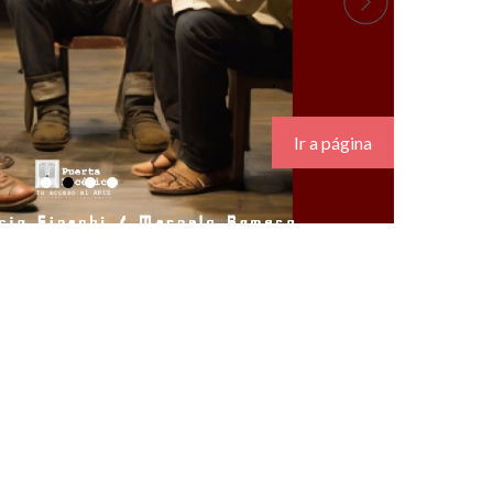
.
Ir a página