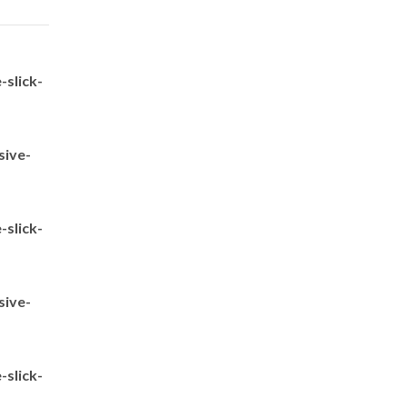
slick-
sive-
slick-
sive-
slick-