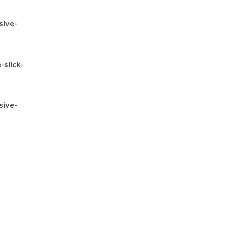
sive-
slick-
sive-