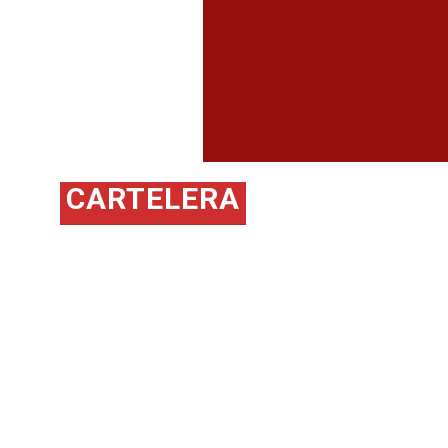
.
Ir a página
CARTELERA