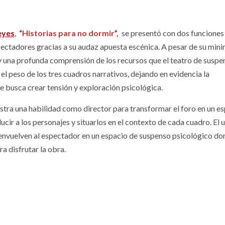
eyes
,
“Historias para no dormir”,
se presentó con dos funciones 
pectadores gracias a su audaz apuesta escénica. A pesar de su min
y una profunda comprensión de los recursos que el teatro de suspe
 el peso de los tres cuadros narrativos, dejando en evidencia la
e busca crear tensión y exploración psicológica.
ra una habilidad como director para transformar el foro en un e
ucir a los personajes y situarlos en el contexto de cada cuadro. El 
 envuelven al espectador en un espacio de suspenso psicológico do
a disfrutar la obra.