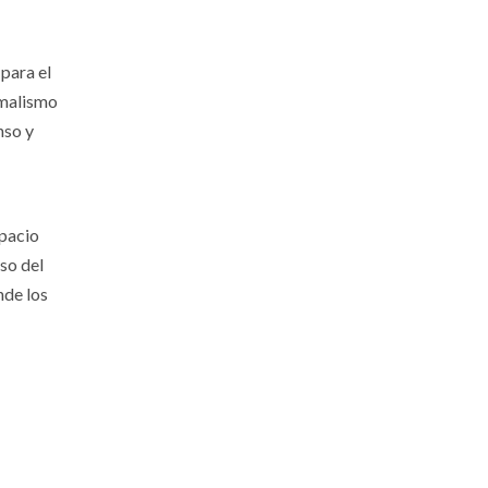
para el
imalismo
nso y
spacio
uso del
nde los