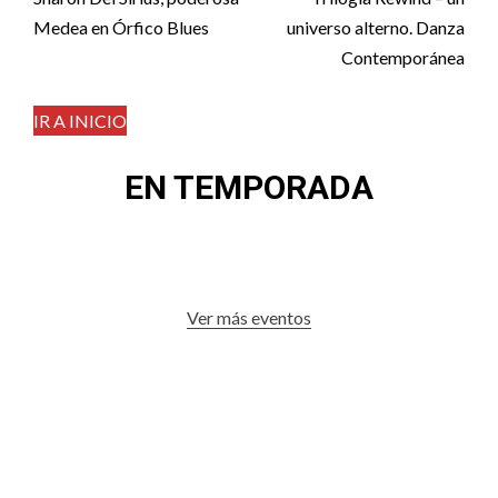
navigation
Medea en Órfico Blues
universo alterno. Danza
Contemporánea
IR A INICIO
EN TEMPORADA
Ver más eventos