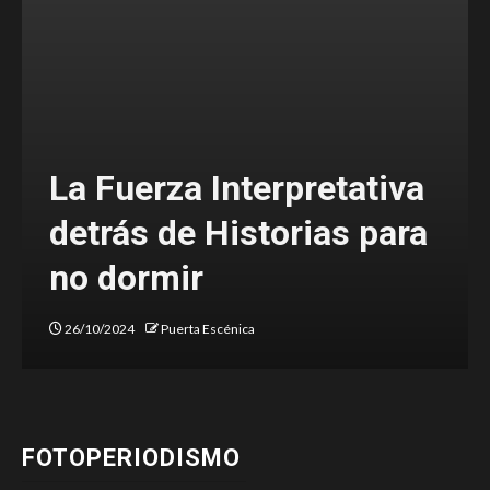
iva
Una denuncia valiente
ara
sobre el estado de nues
sociedad
20/03/2024
Majo Alanís
FOTOPERIODISMO