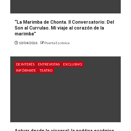
“La Marimba de Chonta. II Conversatorio: Del
Son al Currulao. Mi viaje al corazón de la
marimba”
10/04/2026
Puerta Escénica
DE INTERÉS
ENTREVISTAS
EXCLUSIVO
INFÓRMATE
TEATRO
Actuar desde lo visceral: la poética escénica