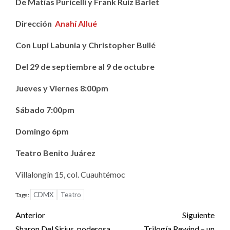
De Matías Puricelli y Frank Ruiz Barlet
Dirección
Anahí Allué
Con Lupi Labunia y Christopher Bullé
Del 29 de septiembre al 9 de octubre
Jueves y Viernes 8:00pm
Sábado 7:00pm
Domingo 6pm
Teatro Benito Juárez
Villalongín 15, col. Cuauhtémoc
CDMX
Teatro
Tags:
Post
Anterior
Siguiente
Sharon Del Sirius, poderosa
Trilogía Rewind – un