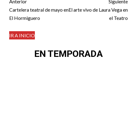
Post
Anterior
Siguiente
navigation
Cartelera teatral de mayo en
El arte vivo de Laura Vega en
El Hormiguero
el Teatro
IR A INICIO
EN TEMPORADA