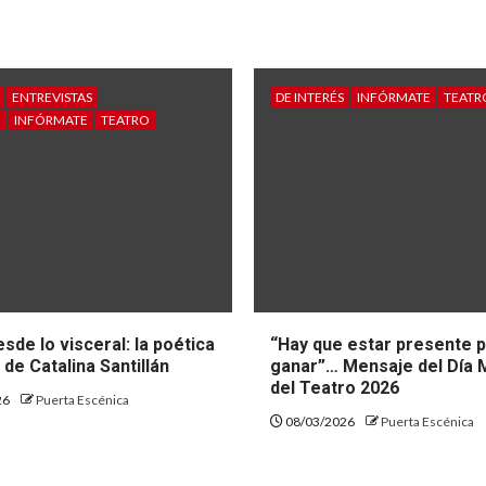
ENTREVISTAS
DE INTERÉS
INFÓRMATE
TEATR
O
INFÓRMATE
TEATRO
sde lo visceral: la poética
“Hay que estar presente 
de Catalina Santillán
ganar”… Mensaje del Día 
del Teatro 2026
26
Puerta Escénica
08/03/2026
Puerta Escénica