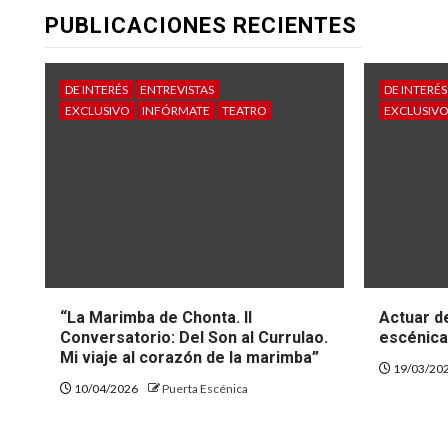
PUBLICACIONES RECIENTES
DE INTERÉS
ENTREVISTAS
DE INTERÉS
EXCLUSIVO
INFÓRMATE
TEATRO
EXCLUSIV
“La Marimba de Chonta. II
Actuar de
Conversatorio: Del Son al Currulao.
escénica 
Mi viaje al corazón de la marimba”
19/03/20
10/04/2026
Puerta Escénica