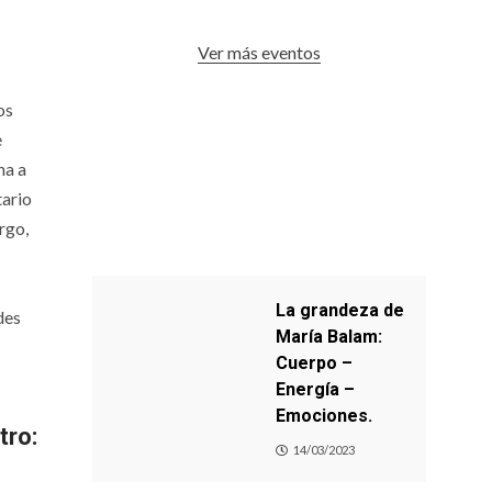
Ver más eventos
os
e
na a
tario
rgo,
La grandeza de
des
María Balam:
Cuerpo –
Energía –
Emociones.
tro:
14/03/2023