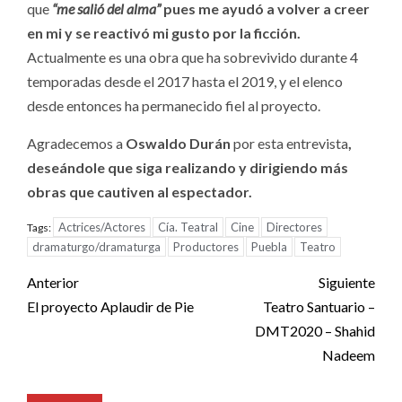
que
“me salió del alma”
pues me ayudó a volver a creer
en mi y se reactivó mi gusto por la ficción.
Actualmente es una obra que ha sobrevivido durante 4
temporadas desde el 2017 hasta el 2019, y el elenco
desde entonces ha permanecido fiel al proyecto.
Agradecemos a
Oswaldo Durán
por esta entrevista
,
deseándole que siga realizando y dirigiendo más
obras que cautiven al espectador.
Actrices/Actores
Cía. Teatral
Cine
Directores
Tags:
dramaturgo/dramaturga
Productores
Puebla
Teatro
Post
Anterior
Siguiente
navigation
El proyecto Aplaudir de Pie
Teatro Santuario –
DMT2020 – Shahid
Nadeem