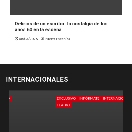
Delirios de un escritor: la nostalgia de los
años 60 en la escena
08/03/2026
Puerta Escénica
INTERNACIONALES
EXCLUSIVO
INFÓRMATE
INTERNACIONALES
E
TEATRO
T