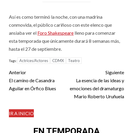
Así es como terminó la noche, con una madrina
conmovida, el público cariñoso con este elenco que
ansiaba ver el
Foro Shakespeare
lleno para comenzar
esta temporada que únicamente durará 8 semanas más,
hasta el 27 de septiembre.
Actrices/Actores
CDMX
Teatro
Tags:
Post
Anterior
Siguiente
navigation
El camino de Casandra
La esencia de las ideas y
Aguilar en Órfico Blues
emociones del dramaturgo
Mario Roberto Uruñuela
IR A INICIO
EN TEMPORADA