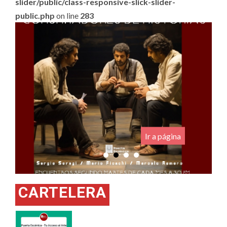
slider/public/class-responsive-slick-slider-
public.php
on line
283
.
Ir a página
CARTELERA