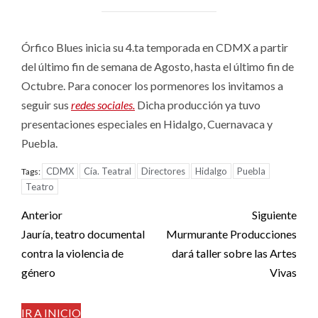
Órfico Blues inicia su 4.ta temporada en CDMX a partir
del último fin de semana de Agosto, hasta el último fin de
Octubre. Para conocer los pormenores los invitamos a
seguir sus
redes sociales.
Dicha producción ya tuvo
presentaciones especiales en Hidalgo, Cuernavaca y
Puebla.
CDMX
Cía. Teatral
Directores
Hidalgo
Puebla
Tags:
Teatro
Post
Anterior
Siguiente
navigation
Jauría, teatro documental
Murmurante Producciones
contra la violencia de
dará taller sobre las Artes
género
Vivas
IR A INICIO