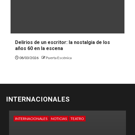
Delirios de un escritor: la nostalgia de los
años 60 en la escena
08/03/2026
Puerta Escénica
INTERNACIONALES
EXCLUSIVO
INFÓRMATE
INTERNACIONALES
E
TEATRO
T