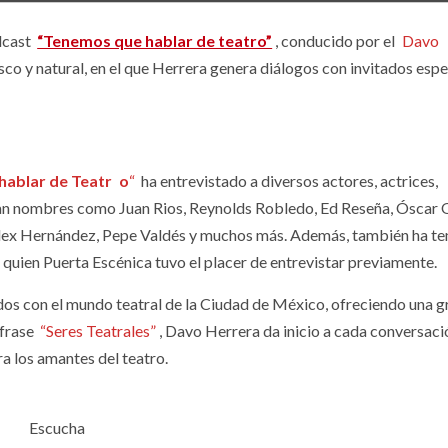
dcast
“Tenemos que hablar de teatro”
, conducido por el
Davo
sco y natural, en el que Herrera genera diálogos con invitados espe
hablar de Teatr
o
“
ha entrevistado a diversos actores, actrices,
can nombres como Juan Rios, Reynolds Robledo, Ed Reseña, Óscar 
 Alex Hernández, Pepe Valdés y muchos más. Además, también ha te
, a quien Puerta Escénica tuvo el placer de entrevistar previamente.
os con el mundo teatral de la Ciudad de México, ofreciendo una g
 frase
“Seres Teatrales”
, Davo Herrera da inicio a cada conversac
a los amantes del teatro.
Escucha