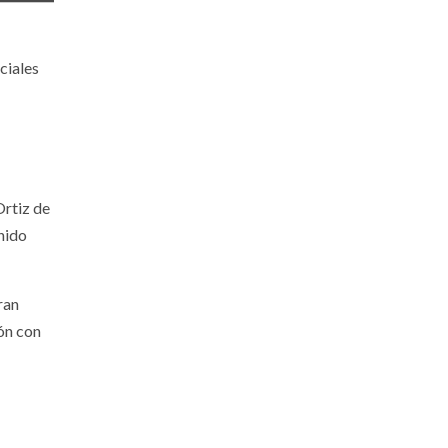
ciales
Ortiz de
nido
ran
ión con