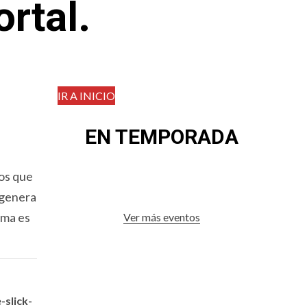
rtal.
IR A INICIO
EN TEMPORADA
mos que
 genera
ama es
Ver más eventos
slick-