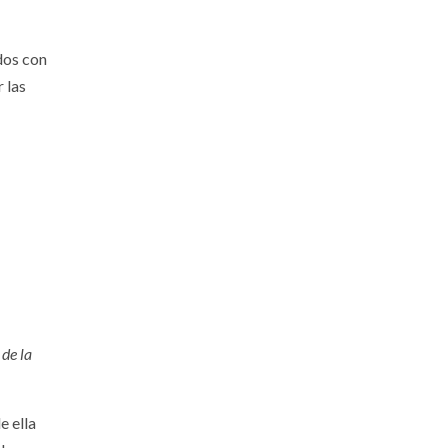
dos con
r las
 de la
e ella