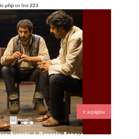
lic.php
on line
223
.
Ir a página