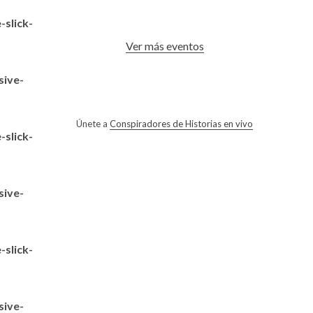
slick-
Ver más eventos
sive-
Únete a
Conspiradores de Historias en vivo
slick-
sive-
slick-
sive-