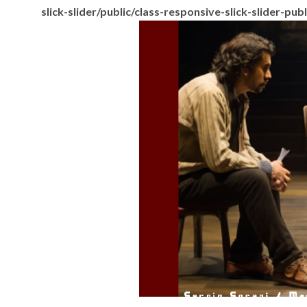
slick-slider/public/class-responsive-slick-slider-pub
.
Ir a página