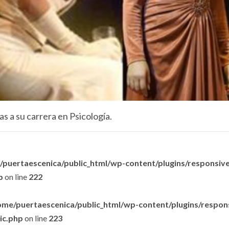
s a su carrera en Psicología.
puertaescenica/public_html/wp-content/plugins/responsive-
p
on line
222
ome/puertaescenica/public_html/wp-content/plugins/respon
lic.php
on line
223