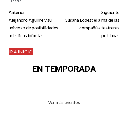
Teatro
Post
Anterior
Siguiente
navigation
Alejandro Aguirre y su
Susana López: el alma de las
universo de posibilidades
compañías teatreras
artísticas infinitas
poblanas
IR A INICIO
EN TEMPORADA
Ver más eventos