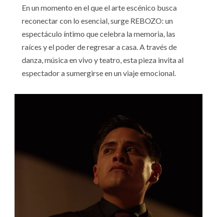
En un momento en el que el arte escénico busca
reconectar con lo esencial, surge REBOZO: un
espectáculo íntimo que celebra la memoria, las
raíces y el poder de regresar a casa. A través de
danza, música en vivo y teatro, esta pieza invita al
espectador a sumergirse en un viaje emocional.