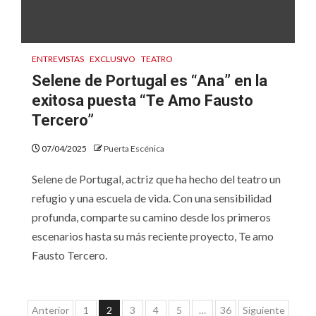
ENTREVISTAS
EXCLUSIVO
TEATRO
Selene de Portugal es “Ana” en la
exitosa puesta “Te Amo Fausto
Tercero”
07/04/2025
Puerta Escénica
Selene de Portugal, actriz que ha hecho del teatro un
refugio y una escuela de vida. Con una sensibilidad
profunda, comparte su camino desde los primeros
escenarios hasta su más reciente proyecto, Te amo
Fausto Tercero.
Paginación
Anterior
1
2
3
4
5
…
36
Siguiente