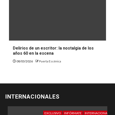
Delirios de un escritor: la nostalgia de los
años 60 en la escena
08/03/2026
Puerta Escénica
INTERNACIONALES
EXCLUSIVO
INFÓRMATE
INTERNACIONALES
E