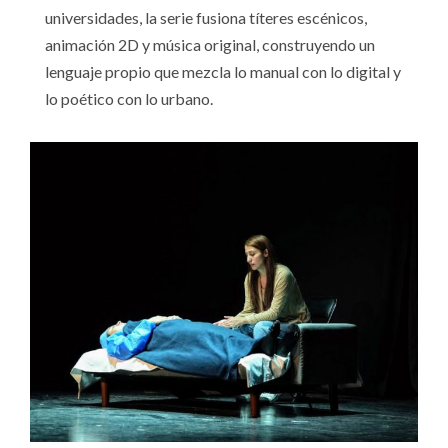
universidades, la serie fusiona títeres escénicos,
animación 2D y música original, construyendo un
lenguaje propio que mezcla lo manual con lo digital y
lo poético con lo urbano.