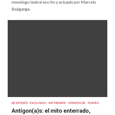
monólogo teatral escrito y actuado por Marcelo
Bojiganga.
DE INTERÉS
EXCLUSIVO
INFÓRMATE
OPINIÓN DE
TEATRO
Antígon(a)s: el mito enterrado,