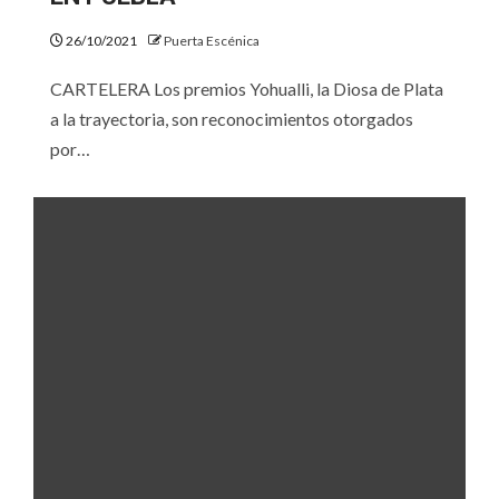
26/10/2021
Puerta Escénica
CARTELERA Los premios Yohualli, la Diosa de Plata
a la trayectoria, son reconocimientos otorgados
por…