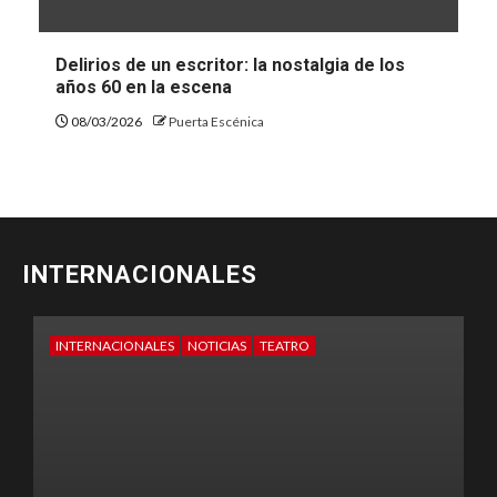
Delirios de un escritor: la nostalgia de los
años 60 en la escena
08/03/2026
Puerta Escénica
INTERNACIONALES
INTERNACIONALES
NOTICIAS
TEATRO
EX
TE