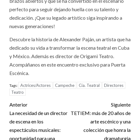
brazos abiertos y que se ha convertido en el escenario
perfecto para seguir dejando huella con su talento y
dedicación. ¡Que su legado artístico siga inspirando a
nuevas generaciones!
Descubre la historia de Alexander Paján, un artista que ha
dedicado su vida a transformar la escena teatral en Cuba
y México. Además es director de Origami Teatro.
Acompáñanos en este encuentro exclusivo para Puerta
Escénica.
Actrices/Actores
Campeche
Cía. Teatral
Directores
Tags:
Teatro
Post
Anterior
Siguiente
navigation
La necesidad de un director
TETIEM: más de 20 años de
de escena en los
arte escénico y una
espectáculos musicales:
colección que honra la
oportunidad para una
dramaturgia