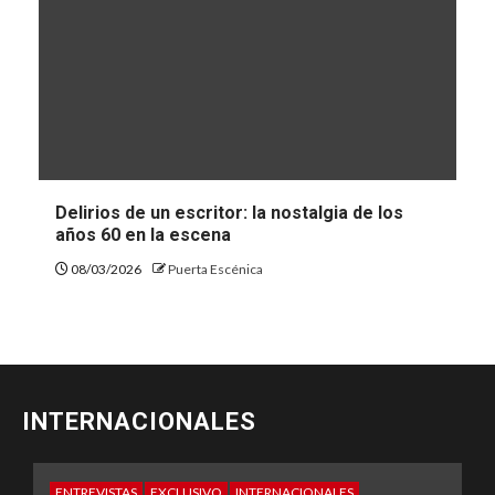
Delirios de un escritor: la nostalgia de los
años 60 en la escena
08/03/2026
Puerta Escénica
INTERNACIONALES
ENTREVISTAS
EXCLUSIVO
INTERNACIONALES
E