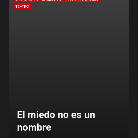
TEATRO
T
al
El miedo no es un
nombre