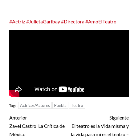
#Actriz
#JulietaGaribay
#Directora
#AmoElTeatro
Actrices/Actores
Puebla
Teatro
Tags:
Post
Anterior
Siguiente
navigation
Zavel Castro, La Crítica de
El teatro es la Vida misma y
México
la vida para mi es el teatro –