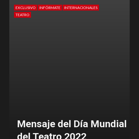
EXCLUSIVO
INFÓRMATE
INTERNACIONALES
E
TEATRO
T
Mensaje del Día Mundial
del Teatro 2022