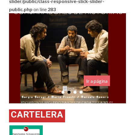
slider/public/class-responsive-slick-slider-
public.php
on line
283
.
Ir a página
CARTELERA