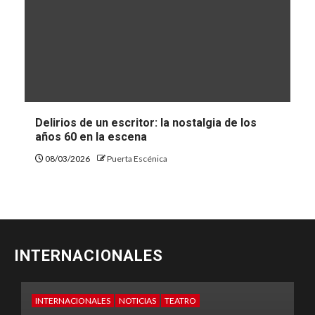
Delirios de un escritor: la nostalgia de los
años 60 en la escena
08/03/2026
Puerta Escénica
INTERNACIONALES
EXCLUSIVO
INFÓRMATE
INTERNACIONALES
E