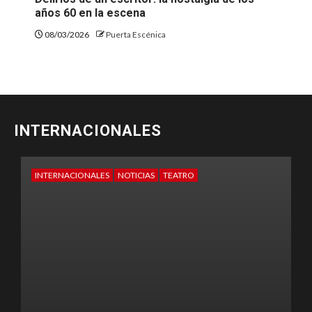
años 60 en la escena
08/03/2026
Puerta Escénica
INTERNACIONALES
INTERNACIONALES
NOTICIAS
TEATRO
E
T