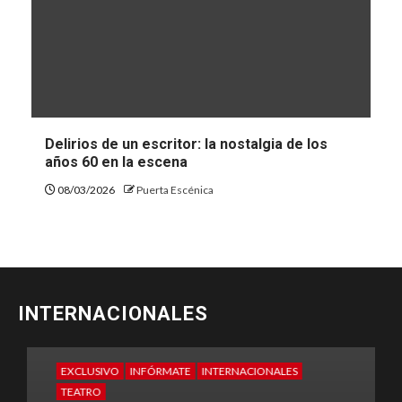
Delirios de un escritor: la nostalgia de los
años 60 en la escena
08/03/2026
Puerta Escénica
INTERNACIONALES
EXCLUSIVO
INFÓRMATE
INTERNACIONALES
E
TEATRO
T