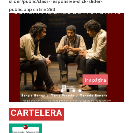
slider/public/class-responsive-slick-slider-
public.php
on line
283
.
Ir a página
CARTELERA