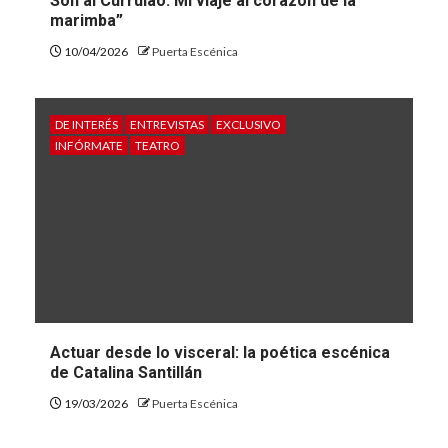
Son al Currulao. Mi viaje al corazón de la
marimba”
10/04/2026
Puerta Escénica
DE INTERÉS
ENTREVISTAS
EXCLUSIVO
INFÓRMATE
TEATRO
Actuar desde lo visceral: la poética escénica
de Catalina Santillán
19/03/2026
Puerta Escénica