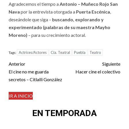
Agradecemos el tiempo a
Antonio – Muñeco Rojo San
Nava
por la entrevista otorgada a
Puerta Escénica
,
deseándole que siga –
buscando, explorando y
experimentado (palabras de su maestra Mayho
Moreno)
– para su crecimiento actoral.
Actrices/Actores
Cía. Teatral
Puebla
Teatro
Tags:
Post
Anterior
Siguiente
navigation
El cine no me guarda
Hacer cine el colectivo
secretos – Citlalli González
IR A INICIO
EN TEMPORADA