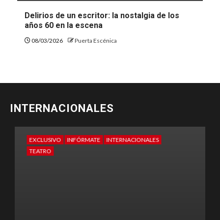
Delirios de un escritor: la nostalgia de los
años 60 en la escena
08/03/2026
Puerta Escénica
INTERNACIONALES
EXCLUSIVO
INFÓRMATE
INTERNACIONALES
E
TEATRO
T