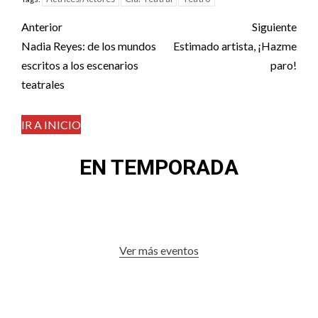
Post
Anterior
Siguiente
navigation
Nadia Reyes: de los mundos
Estimado artista, ¡Hazme
escritos a los escenarios
paro!
teatrales
IR A INICIO
EN TEMPORADA
Ver más eventos