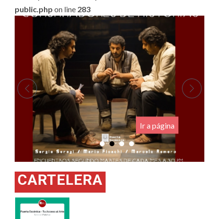
public.php
on line
283
.
Ir a página
CARTELERA