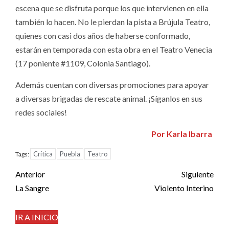
escena que se disfruta porque los que intervienen en ella
también lo hacen. No le pierdan la pista a Brújula Teatro,
quienes con casi dos años de haberse conformado,
estarán en temporada con esta obra en el Teatro Venecia
(17 poniente #1109, Colonia Santiago).
Además cuentan con diversas promociones para apoyar
a diversas brigadas de rescate animal. ¡Síganlos en sus
redes sociales!
Por Karla Ibarra
Crítica
Puebla
Teatro
Tags:
Post
Anterior
Siguiente
navigation
La Sangre
Violento Interino
IR A INICIO