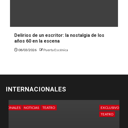
Delirios de un escritor: la nostalgia de los
años 60 en la escena
08/03/2026
Puerta Escénica
INTERNACIONALES
EXCLUSIVO
INFÓRMATE
INTERNACIONALES
E
TEATRO
T