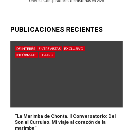
Únete a
Conspiradores de Historias en vivo
PUBLICACIONES RECIENTES
DE INTERÉS
ENTREVISTAS
EXCLUSIVO
INFÓRMATE
TEATRO
“La Marimba de Chonta. II Conversatorio: Del
Son al Currulao. Mi viaje al corazón de la
marimba”