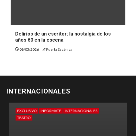
Delirios de un escritor: la nostalgia de los
años 60 en la escena
08/03/2026
Puerta Escénica
INTERNACIONALES
EXCLUSIVO
INFÓRMATE
INTERNACIONALES
E
TEATRO
T