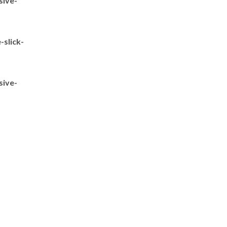
sive-
slick-
sive-