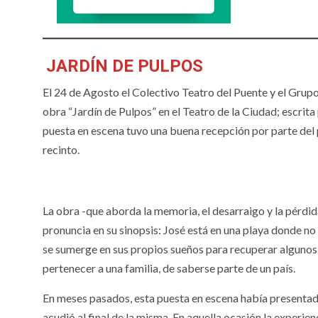
JARDÍN DE PULPOS
El 24 de Agosto el Colectivo Teatro del Puente y el Grup
obra “Jardín de Pulpos” en el Teatro de la Ciudad; escrita 
puesta en escena tuvo una buena recepción por parte del
recinto.
La obra -que aborda la memoria, el desarraigo y la pérdida
pronuncia en su sinopsis: José está en una playa donde n
se sumerge en sus propios sueños para recuperar algunos r
pertenecer a una familia, de saberse parte de un país.
En meses pasados, esta puesta en escena había presentad
acudió al final de la misma. En aquella ocasión la exper