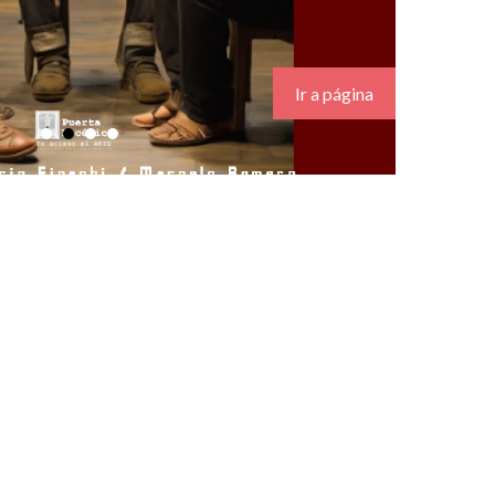
.
Ir a página