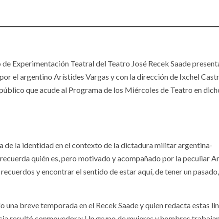
o de Experimentación Teatral del Teatro José Recek Saade present
por el argentino Arístides Vargas y con la dirección de Ixchel Castr
 público que acude al Programa de los Miércoles de Teatro en dich
 de la identidad en el contexto de la dictadura militar argentina-
o recuerda quién es, pero motivado y acompañado por la peculiar A
ecuerdos y encontrar el sentido de estar aquí, de tener un pasado,
o una breve temporada en el Recek Saade y quien redacta estas lí
iencia resultó conmovedora: Un grupo de mujeres y hombres trabaja